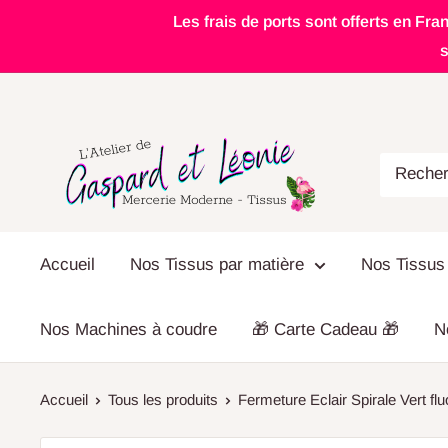
Passer
Les frais de ports sont offerts en Fra
au
s
contenu
L'atelier
de
Gaspard
et
Accueil
Nos Tissus par matière
Nos Tissus
Léonie
Nos Machines à coudre
🎁 Carte Cadeau 🎁
N
Accueil
Tous les produits
Fermeture Eclair Spirale Vert fluo