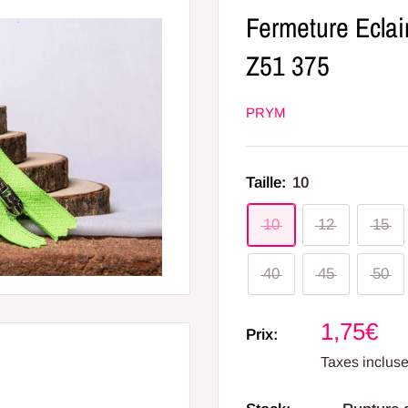
Fermeture Eclai
Z51 375
PRYM
Taille:
10
10
12
15
40
45
50
Prix
1,75€
Prix:
réduit
Taxes inclus