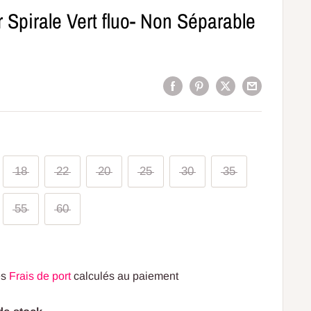
r Spirale Vert fluo- Non Séparable
18
22
20
25
30
35
55
60
es
Frais de port
calculés au paiement