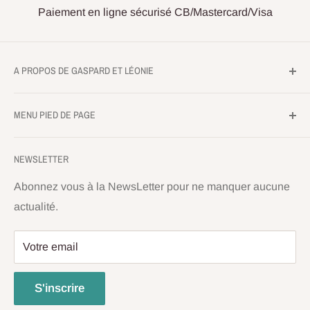
Paiement en ligne sécurisé CB/Mastercard/Visa
A PROPOS DE GASPARD ET LÉONIE
L'atelier de Gaspard et Léonie
MENU PIED DE PAGE
98 Chemin des Capelles
Mentions légales
31300 TOULOUSE
NEWSLETTER
Politique de confidentialité
06.52.54.48.14
Conditions de vente
Abonnez vous à la NewsLetter pour ne manquer aucune
actualité.
Conditions d'utilisation
contact@gaspardetleonie.com
Expédition
Le Lundi 15h-18h30 (Sauf Juillet et Aout)
Votre email
Politique de remboursement
Du Mardi au Samedi 10h-13h et 15h-18h30
S'inscrire