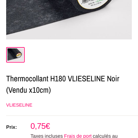
Thermocollant H180 VLIESELINE Noir
(Vendu x10cm)
VLIESELINE
Prix
0,75€
Prix:
réduit
Taxes incluses
Frais de port
calculés au